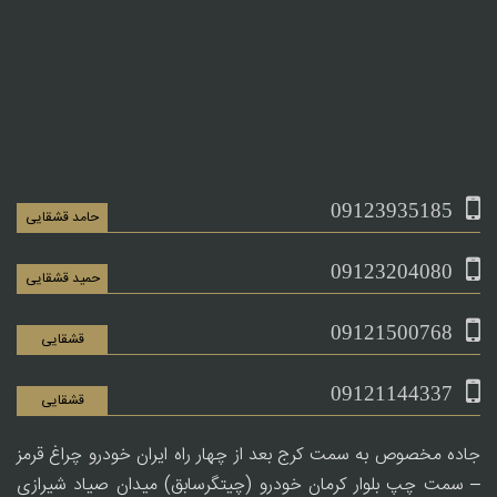
09123935185
حامد قشقایی
09123204080
حمید قشقایی
09121500768
قشقایی
09121144337
قشقایی
جاده مخصوص به سمت کرج بعد از چهار راه ایران خودرو چراغ قرمز
– سمت چپ بلوار کرمان خودرو (چیتگرسابق) میدان صیاد شیرازی