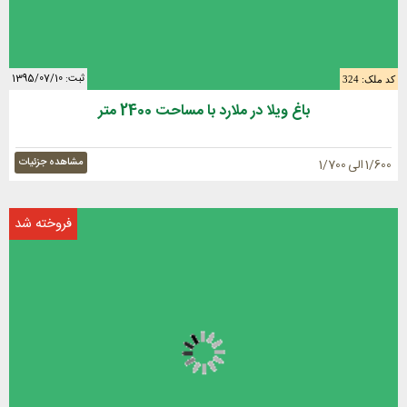
ثبت: 1395/07/10
کد ملک: 324
باغ ویلا در ملارد با مساحت 2400 متر
مشاهده جزئیات
1/600 الی 1/700
فروخته شد