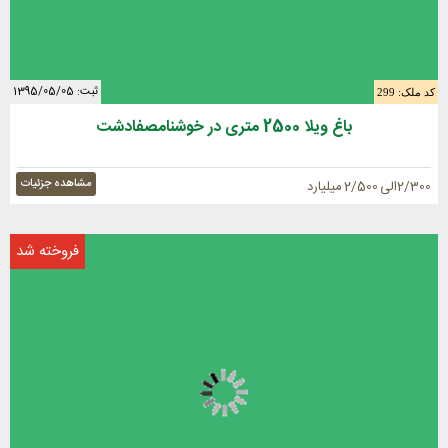
ثبت: 1395/05/05
کد ملک: 299
باغ ویلا 2500 متری در خوشنامصفادشت
مشاهده جزئیات
2/300الی 2/500 میلیارد
فروخته شد