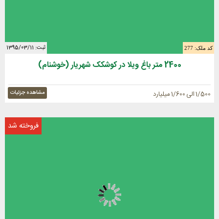
ثبت: 1395/03/11
کد ملک: 277
2400 متر باغ ویلا در کوشکک شهریار (خوشنام)
مشاهده جزئیات
1/500 الی 1/600 میلیارد
فروخته شد