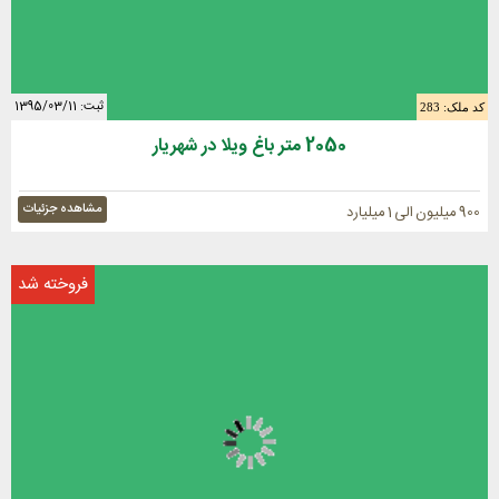
ثبت: 1395/03/11
کد ملک: 283
2050 متر باغ ویلا در شهریار
مشاهده جزئیات
900 میلیون الی 1 میلیارد
فروخته شد