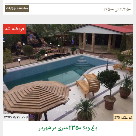
مشاهده جزئیات
2/250 الی 2/500
فروخته شد
ثبت: 1396/01/22
کد ملک: 375
باغ ویلا 2350 متری در شهریار