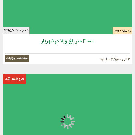
ثبت: 1395/03/10
کد ملک: 260
3000 متر باغ ویلا در شهریار
مشاهده جزئیات
6 الی 6/500 میلیارد
فروخته شد