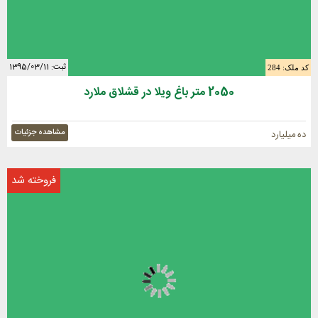
ثبت: 1395/03/11
کد ملک: 284
2050 متر باغ ویلا در قشلاق ملارد
مشاهده جزئیات
ده میلیارد
فروخته شد