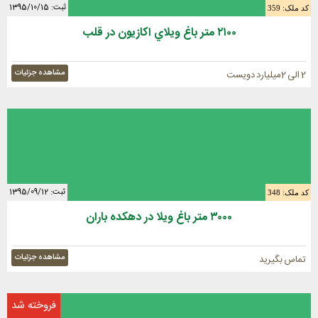
ثبت: 1395/10/15
کد ملک: 359
٢١٠٠ متر باغ ويلاي اكازيون در قلب
مشاهده جزئیات
2 الی 2میلیارد دویست
ثبت: 1395/09/12
کد ملک: 348
٣٠٠٠ متر باغ ويلا در دهكده باران
مشاهده جزئیات
تماس بگیرید
فروخته شد