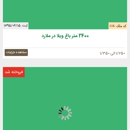
ثبت: 1395/06/15
کد ملک: 116
2400 متر باغ ویلا در ملارد
مشاهده جزئیات
1/250 الی 1/350
فروخته شد