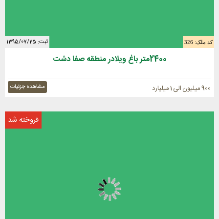
ثبت: 1395/07/25
کد ملک: 326
2400متر باغ ویلادر منطقه صفا دشت
مشاهده جزئیات
900 میلیون الی 1 میلیارد
فروخته شد