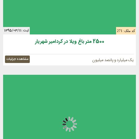
ثبت: 1395/03/11
کد ملک: 271
2500 متر باغ ویلا در کردامیر شهریار
مشاهده جزئیات
یک میلیارد و پانصد میلیون