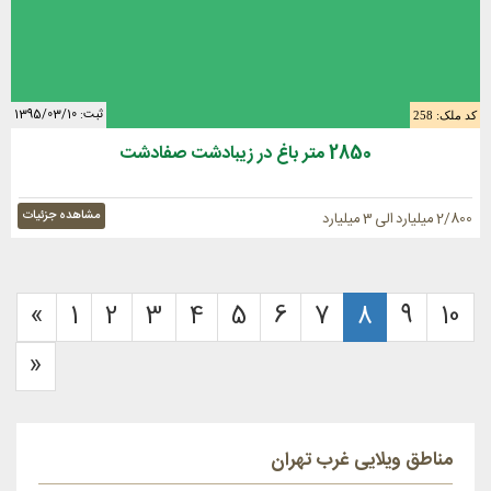
ثبت: 1395/03/10
کد ملک: 258
2850 متر باغ در زیبادشت صفادشت
مشاهده جزئیات
2/800 میلیارد الی 3 میلیارد
«
1
2
3
4
5
6
7
8
9
10
»
مناطق ویلایی غرب تهران