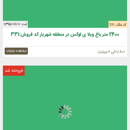
ثبت: 1395/08/01
کد ملک: 331
2400 متر باغ ویلا ی لوکس در منطقه شهریار کد فروش:331
مشاهده جزئیات
1/800 الی 2 میلیارد
فروخته شد