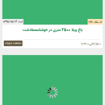
ثبت: 1395/05/04
کد ملک: 298
باغ ویلا 2500 متری در خوشنامصفادشت
مشاهده جزئیات
2/500الی2/300