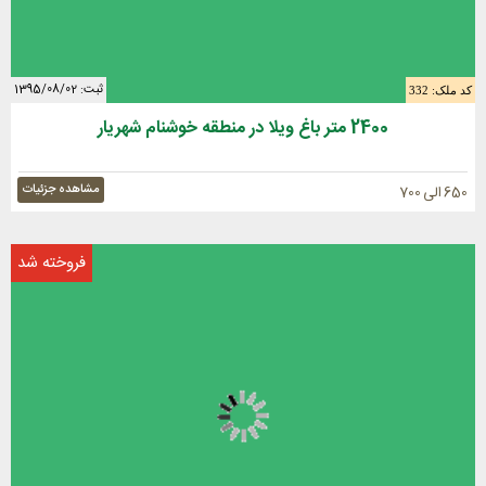
ثبت: 1395/08/02
کد ملک: 332
2400 متر باغ ویلا در منطقه خوشنام شهریار
مشاهده جزئیات
650 الی 700
فروخته شد