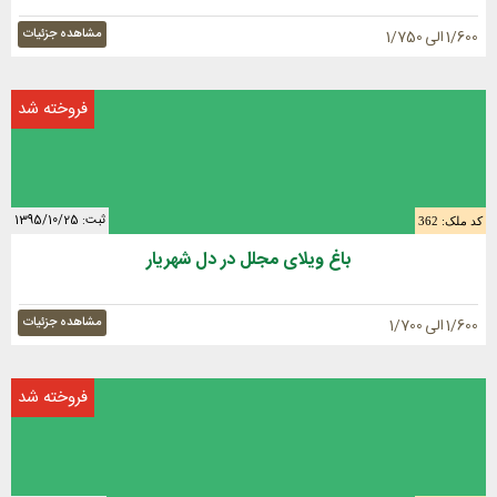
مشاهده جزئیات
1/600 الی 1/750
فروخته شد
ثبت: 1395/10/25
کد ملک: 362
باغ ویلای مجلل در دل شهریار
مشاهده جزئیات
1/600 الی 1/700
فروخته شد