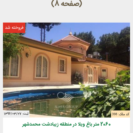
(صفحه 8)
فروخته شد
ثبت: 1396/03/27
کد ملک: 398
2060 متر باغ ویلا در منطقه زیبادشت محمدشهر