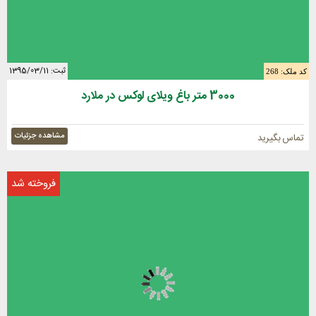
ثبت: 1395/03/11
کد ملک: 268
3000 متر باغ ویلای لوکس در ملارد
مشاهده جزئیات
تماس بگیرید
فروخته شد