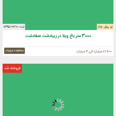
ثبت: 1395/03/10
کد ملک: 259
3000 متر باغ ویلا در زیبادشت صفادشت
مشاهده جزئیات
2/800 میلیارد الی 3 میلیارد
فروخته شد