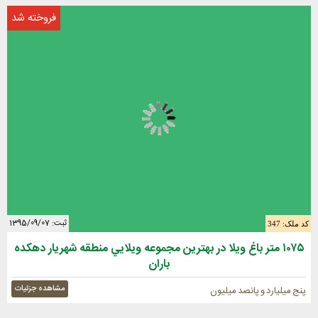
فروخته شد
ثبت: 1395/09/07
کد ملک: 347
١٠٧٥ متر باغ ويلا در بهترين مجموعه ويلايي منطقه شهريار دهكده
باران
مشاهده جزئیات
پنج میلیارد و پانصد میلیون