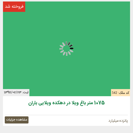
فروخته شد
ثبت: 1397/02/23
کد ملک: 542
1075 متر باغ ویلا در دهکده ویلایی باران
مشاهده جزئیات
پانزده میلیارد