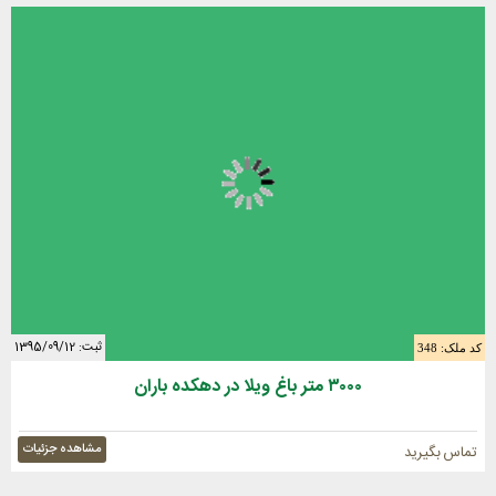
ثبت: 1395/09/12
کد ملک: 348
٣٠٠٠ متر باغ ويلا در دهكده باران
مشاهده جزئیات
تماس بگیرید