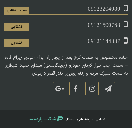
09123204080
حمید قشقایی
09121500768
قشقایی
09121144337
قشقایی
جاده مخصوص به سمت کرج بعد از چهار راه ایران خودرو چراغ قرمز
– سمت چپ بلوار کرمان خودرو (چیتگرسابق) میدان صیاد شیرازی
به سمت شهرک مریم و رفاه روبروی تالار قصر داریوش
شرکتــ پارسیسا
طراحی و پشتیبانی توسط: