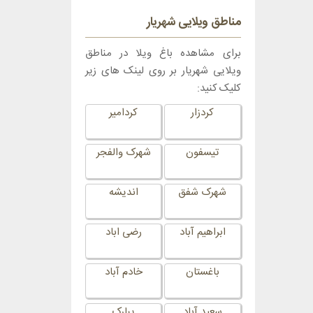
مناطق ویلایی شهریار
برای مشاهده باغ ویلا در مناطق
ویلایی شهریار بر روی لینک های زیر
کلیک کنید:
کردزار
کردامیر
تیسفون
شهرک والفجر
شهرک شفق
اندیشه
ابراهیم آباد
رضی اباد
باغستان
خادم آباد
سعید آباد
یبارک