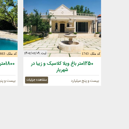
ثبت: 1402/02/09
کد ملک: 1743
کد ملک: 1663
1250متر باغ ویلا کلاسیک و زیبا در
1800
شهریار
مشاهده جزئیات
بیست و پنج میلیارد
بیست و پنج