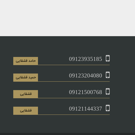
09123935185
حامد قشقایی
09123204080
حمید قشقایی
09121500768
قشقایی
09121144337
قشقایی