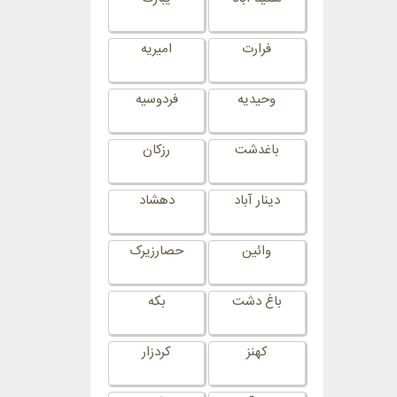
فرارت
امیریه
وحیدیه
فردوسیه
باغدشت
رزکان
دینار آباد
دهشاد
وائین
حصارزیرک
باغ دشت
بکه
کهنز
کردزار