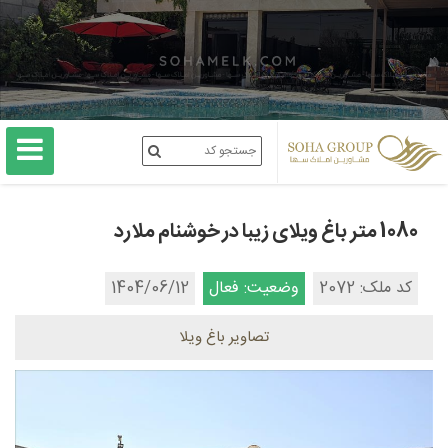
1080 متر باغ ویلای زیبا در خوشنام ملارد
کد ملک: 2072
وضعیت: فعال
1404/06/12
تصاویر باغ ویلا