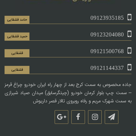
09123935185
حامد قشقایی
09123204080
حمید قشقایی
09121500768
قشقایی
09121144337
قشقایی
جاده مخصوص به سمت کرج بعد از چهار راه ایران خودرو چراغ قرمز
– سمت چپ بلوار کرمان خودرو (چیتگرسابق) میدان صیاد شیرازی
به سمت شهرک مریم و رفاه روبروی تالار قصر داریوش