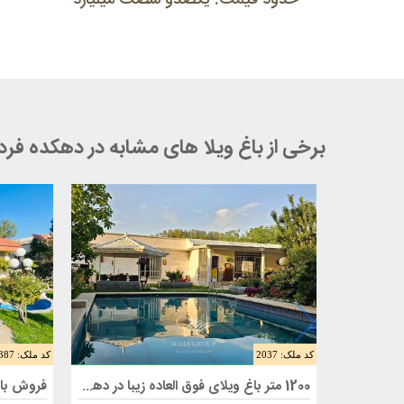
حدود قیمت: یکصدو شصت میلیارد
برخی از باغ ویلا های مشابه در دهکده ف
کد ملک: 2037
کد ملک: 1387
فروش باغ ویلا 1200 متری در کرج
فروش ب
1200 متر باغ ویلای فوق العاده زیبا در دهکده فردیس کرج