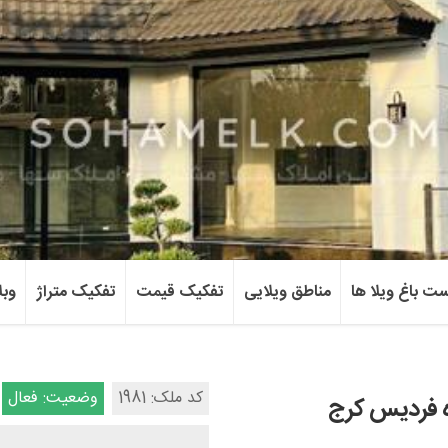
ست باغ ویلا ها
مناطق ویلایی
تفکیک قیمت
تفکیک متراژ
وبل
کد ملک: 1981
وضعیت: فعال