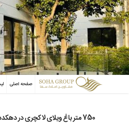
صفحه اصلی
لی
750 متر باغ ویلای لاکچری در دهکده فردیس کرج