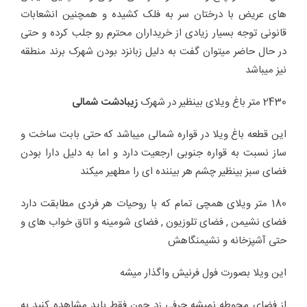
های عریض با درختان سر به فلک کشیده و همچنین انشعابات
قانونی توجه بسیار زیادی از خریداران محترم رو جلب کرده و حتی
در حال حاضر میتوان گفت به دلیل زبانزد بودن شهرک برند منطقه
نیز میباشد
2430 متر باغ ویلای بینظیر در شهرک
زیبادشت شمالی
این قطعه باغ ویلا در قواره شمالی میباشد که حتی بابت ساخت و
ساز نسبت به قواره جنوبی ارجعیت دارد و اما به دلیل دارا بودن
فضای سبز بینظیر چشم هر بیننده ای را مطهیر میکند
180 متر ویلای همچی تمام که با روحیات هر فردی مطابقت دارد
فضای نشیمن , فضای تلوزیون , فضای شومینه و اتاق خواب های و
حتی آشپزخانه و نشیمنگاهش
این ویلا بصورت فول فرنیش واگذار میشه
از فضای محوطه نمیشه حرفی زد چون فقط باید مشاهده کنید به