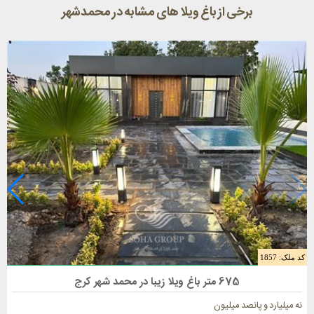
برخی از باغ ویلا های مشابه در محمدشهر
کد ملک: 1857
فروش باغ ویلا 675 متری در محمدشهر
675 متر باغ ویلا زیبا در محمد شهر کرج
نه میلیارد و پانصد میلیون