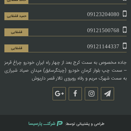
حامد قشقایی
09123204080
حمید قشقایی
09121500768
قشقایی
09121144337
قشقایی
جاده مخصوص به سمت کرج بعد از چهار راه ایران خودرو چراغ قرمز
– سمت چپ بلوار کرمان خودرو (چیتگرسابق) میدان صیاد شیرازی
به سمت شهرک مریم و رفاه روبروی تالار قصر داریوش
شرکتــ پارسیسا
طراحی و پشتیبانی توسط: