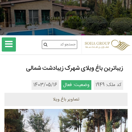
زیباترین باغ ویلای شهرک زیبادشت شمالی
کد ملک: 1949
وضعیت: فعال
1403/05/16
تصاویر باغ ویلا