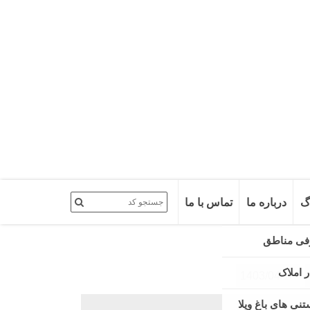
گ
درباره ما
تماس با ما
1403/04/18
تصاویر باغ ویلا