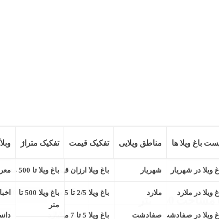
ست باغ ویلا ها
مناطق ویلایی
تفکیک قیمت
تفکیک متراژ
وبلا
کد ملک: 1941
وضعیت: فعال
ت 750 متر