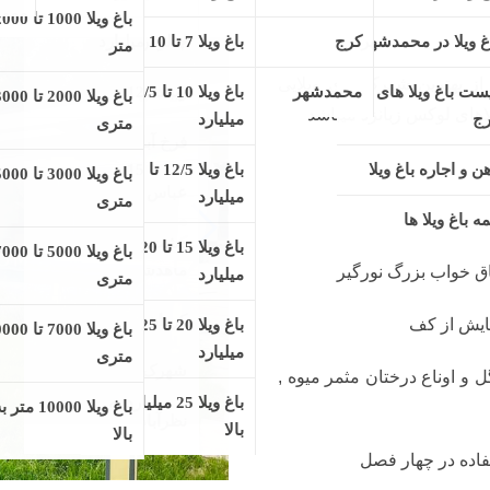
هترین شهرک های ویلایی استان
کس زبانزد میباشد
ق خواب بزرگ نورگیر
ش از کف
 اوناع درختان مثمر میوه , چمن
اده در چهار فصل