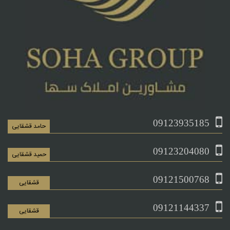
09123935185
حامد قشقایی
09123204080
حمید قشقایی
09121500768
قشقایی
09121144337
قشقایی