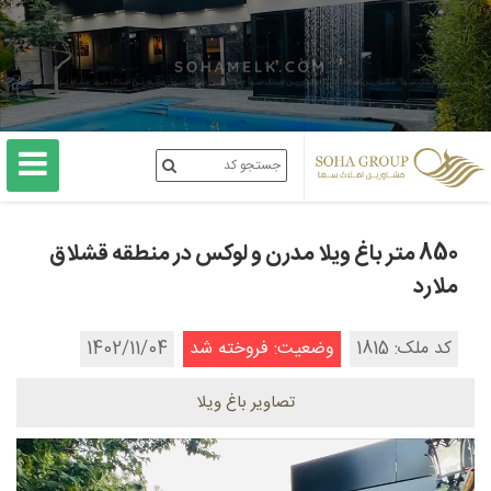
850 متر باغ ویلا مدرن و لوکس در منطقه قشلاق
ملارد
کد ملک: 1815
وضعیت: فروخته شد
1402/11/04
تصاویر باغ ویلا