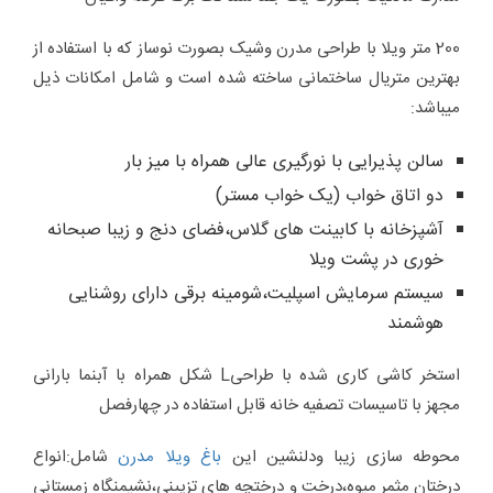
200 متر ویلا با طراحی مدرن وشیک بصورت نوساز که با استفاده از
بهترین متریال ساختمانی ساخته شده است و شامل امکانات ذیل
میباشد:
سالن پذیرایی با نورگیری عالی همراه با میز بار
دو اتاق خواب (یک خواب مستر)
آشپزخانه با کابینت های گلاس،فضای دنج و زیبا صبحانه
خوری در پشت ویلا
سیستم سرمایش اسپلیت،شومینه برقی دارای روشنایی
هوشمند
استخر کاشی کاری شده با طراحیL شکل همراه با آبنما بارانی
مجهز با تاسیسات تصفیه خانه قابل استفاده در چهارفصل
محوطه سازی زیبا ودلنشین این
باغ ویلا مدرن
شامل:انواع
درختان مثمر میوه،درخت و درختچه های تزیینی،نشیمنگاه زمستانی