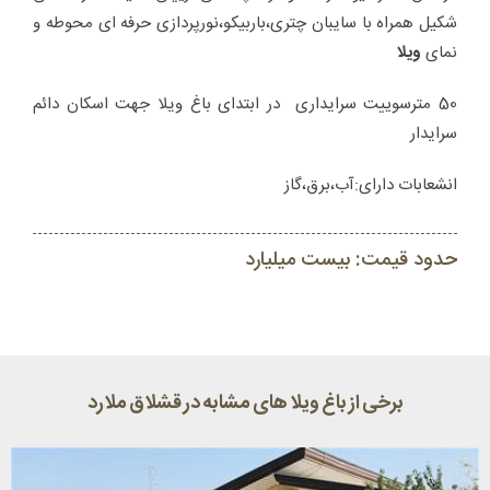
شکیل همراه با سایبان چتری،باربیکو،نورپردازی حرفه ای محوطه و
نمای
ویلا
50 مترسوییت سرایداری در ابتدای باغ ویلا جهت اسکان دائم
سرایدار
انشعابات دارای:آب،برق،گاز
حدود قیمت: بیست میلیارد
برخی از باغ ویلا های مشابه در قشلاق ملارد