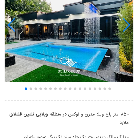
850 متر باغ ویلا مدرن و لوکس در
منطقه ویلایی نشین قشلاق
ملارد
مدارک مالکیت بصورت یک جلد سند تک برگ عرصه واعیان