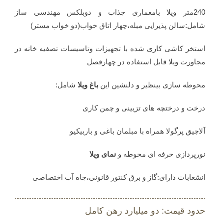
240متر ویلا بامعماری جذاب و دوبلکس مهندسی ساز
شامل:سالن پذیرایی مبله،چهار اتاق خواب(دو خواب مستر)
استخر کاشی کاری شده با تجهیزات وتاسیسات تصفیه خانه در
مجاورت ویلا قابل استفاده در چهارفصل
محوطه سازی بینظیر و دلنشین این
باغ ویلا
شامل:
درخت و درختچه های تزیینی و چمن کاری
آلاچیق پرگولا همراه با مبلمان باغی و باربیکیو
نورپردازی حرفه ای محوطه و
نمای ویلا
انشعابات دارای:گاز و برق کنتور قانونی،چاه آب اختصاصی
حدود قیمت: دو میلیارد رهن کامل