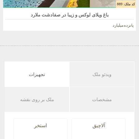
کد ملک: 889
فروش باغ ویلا 1050 متری در صفادشت
باغ ویلای لوکس و زیبا در صفادشت ملارد
پانزده میلیارد
ویدئو ملک
تجهیزات
مشخصات
ملک بر روی نقشه
آلاچیق
استخر