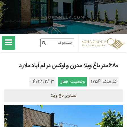
680متر باغ ویلا مدرن و لوکس در لم آباد ملارد
کد ملک: 1754
وضعیت: فعال
1402/02/13
تصاویر باغ ویلا