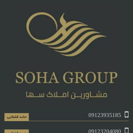
09123935185
حامد قشقایی
09123204080