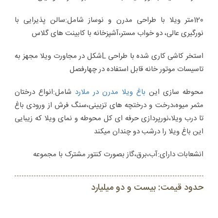
120متر ویلا با طراحی مدرن و نوساز شامل:سالن پذیرایی با
نورگیری عالی، دو خواب مستر،آشپزخانه با کابینت های گلاس
استخر کاشی کاری شده با طراحی Lشکل در مجاورت ویلا مجهز به
تاسیسات موتور خانه قابل استفاده در چهارفصل
محوطه سازی این
باغ ویلا مدرن در ملارد
شامل:انواع درختان
مثمر میوه،درخت و درختچه های تزیینی،سنگ فرش از ورودی باغ
تا درب ویلا،نورپردازی حرفه ای کل محوطه و نمای ویلا که زیبایی
این باغ ویلا را درشب دو چندان میکند
انشعابات دارای:آب،برق،گاز بصورت کنتور مشترک با مجموعه
حدود قیمت: بیست و دو میلیارد