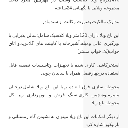
ویلایی با نگهبانی 24ساعته
مدارک مالکیت بصورت وکالت از سندمادر
این باغ ویلا دارای 120متر ویلا کلاسیک شامل:سالن پذیرایی با
نورگیری عالی ومبله،آشپزخانه با کابینت های گلاس،دو اتاق
خواب(یک خواب مستر)
استخرکاشی کاری شده با تجهیزات وتاسیسات تصفیه قابل
استفاده درچهارفصل همراه با سایبان چوبی
محوطه سازی فوق العاده زیبا این باغ ویلا شامل:درختان
مثمرمیوه،چمن کاری،سنگ فرش و نورپردازی زیبا کل محوطه
باغ ویلا
از دیگر امکانات این باغ ویلا میتوان به نشیمن گاه زمستانی و
باربیکیو اشاره کرد