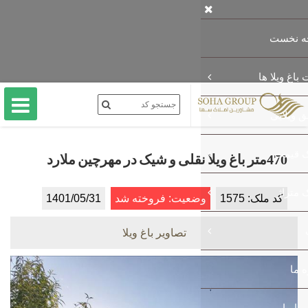
470متر باغ ویلا نقلی و شیک در مهرچین ملارد
کد ملک: 1575
وضعیت: فروخته شد
1401/05/31
تصاویر باغ ویلا