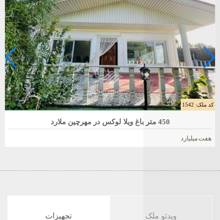
کد ملک: 1542
فروش باغ ویلا 450 متری در ملارد
450 متر باغ ویلا لوکس در مهرچین ملارد
هفت میلیارد
ویدئو ملک
تجهیزات