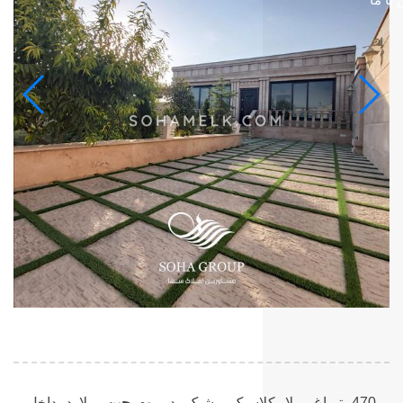
470مترباغ ویلا کلاسیک وشیک در
مهرچین
ملارد داخل مجموعه