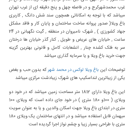
غرب محمدشهرکرج و در فاصله چهل و پنج دقیقه ای از غرب تهران
میباشد که با توجه به امکاناتی همچون سند شش دانگ , کاربری
باغ ویلا( صدور پروانه ساخت ساختمان و پایان کار و فاقد مشکل
جهاد کشورزی ) , شهرک نامبروان در منطقه , گیت نگهبانی در 24
ساعت , خیابان های عریض و طویل , کنار گذر خیابان ها درختان
سر به فلک کشده چنار , انشعابات کامل و قانونی بهترین گزینه
جهت خرید باغ ویلا و یا سرمایه گذاری میباشد
توضیحات این
باغ ویلا لوکس در محمد شهر
که بدون حب و بغض
یکی از زیباترین لنداسکیپ های شهرک زیبادشت مرکزی میباشد
این باغ ویلا دارای 1812 متر مساحت زمین میباشد که در خود دو
ویلای ( 100و 180 متری ) در خود جای داده است که ویلای 100
متری در ابتدای باغ ویلا جهت اسکان والدین و یا به عنوان سویت
میهمان قابل استفاده میباشد و در انتهای ساختمان یک ویلای 180
متری با طراحی بسیار زیبا و چشم نواز اجرا گردیده است