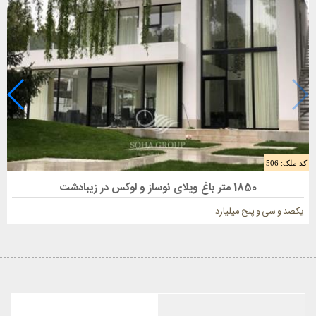
کد ملک: 506
فروش باغ ویلا 1860 متری در محمدشهر
1850 متر باغ ویلای نوساز و لوکس در زیبادشت
یکصد و سی و پنج میلیارد