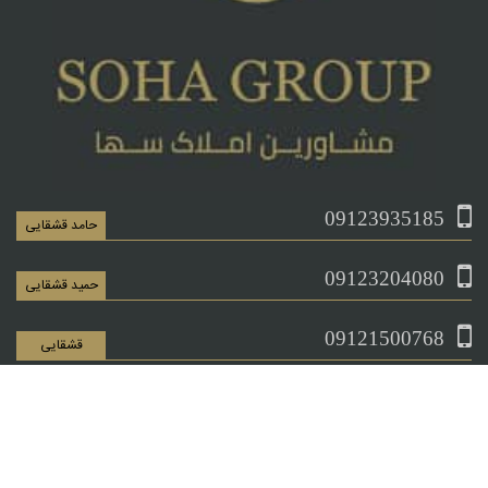
09123935185
حامد قشقایی
09123204080
حمید قشقایی
09121500768
قشقایی
09121144337
قشقایی
جاده مخصوص به سمت کرج بعد از چهار راه ایران خودرو چراغ قرمز