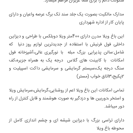
سکونت دائم را برای شما عزیزان فراهم میسازد.
مدارک مالکیت بصورت یک جلد سند تک برگ عرصه واعیان و دارای
پایان کار از اداره شهرداری
این باغ ویلا مدرن دارای 400متر ویلا دوبلکس با طراحی و دیزاین
داخلی فول فرنیش با استفاده از جدیدترین لوازم روز دنیا که
شامل:سالن پذیرایی بزرگ مبله با نورگیری عالی،آشپزخانه فول
امکانات با کابینت های گلاس درجه یک به همراه جزیره،کف
سنگ درجه یک،سیستم گرمایشی و سرمایشی داکت اسپیلیت و
2پکیج،3اتاق خواب (مستر)
تمامی امکانات این باغ ویلا اعم از روشنایی،گرمایش،سرمایش ویلا
و استخر ،دوربین ها و دزدگیر به صورت هوشمند و قابل کنترل از راه
دور میباشد.
دارای تراسی بزرگ با دیزاین شیشه ای و چشم اندازی کامل از
محوطه باغ ویلا