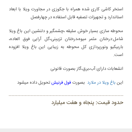
استخر کاشی کاری شده همراه با جکوزی در مجاورت ویلا با ابعاد
استاندارد و تجهیزات تصفیه قابل استفاده در چهارفصل
محوطه سازی بسیار خوش سلیقه ،چشمگیر و دلنشین این باغ ویلا
شامل:درختان مثمر میوه،درختان تزیینی،گل آرایی فوق العاده،
باربیکیو ونورپردازی کل محوطه به زیبایی این باغ ویلا افزوده
است.
انشعابات دارای:آب،برق،گاز بصورت قانونی
این
باغ ویلا در ملارد
بصورت
فول فرنیش
تحویل داده میشود
حدود قیمت: پنجاه و هفت میلیارد