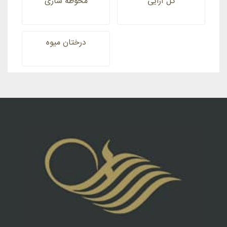
گل آرایی
محوطه سازی
درختان میوه