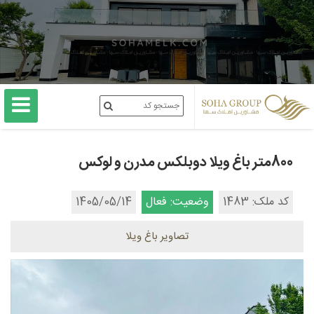
800متر باغ ویلا دوبلکس مدرن و لوکس
کد ملک: 1483
وضعیت: فعال
1405/05/14
تصاویر باغ ویلا