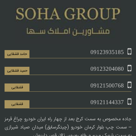
09123935185
حامد قشقایی
09123204080
حمید قشقایی
09121500768
قشقایی
09121144337
قشقایی
جاده مخصوص به سمت کرج بعد از چهار راه ایران خودرو چراغ قرمز
– سمت چپ بلوار کرمان خودرو (چیتگرسابق) میدان صیاد شیرازی
به سمت شهرک مریم و رفاه روبروی تالار قصر داریوش