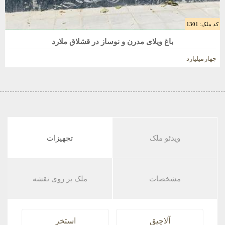
کد ملک: 1301
فروش باغ ویلا 600 متری در ملارد
باغ ویلای مدرن و نوساز در قشلاق ملارد
چهار میلیارد
ویدئو ملک
تجهیزات
مشخصات
ملک بر روی نقشه
آلاچیق
استخر