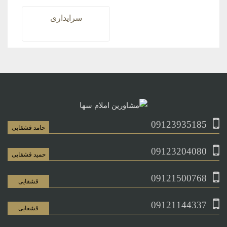
سرایداری
09123935185
حامد قشقایی
09123204080
حمید قشقایی
09121500768
قشقایی
09121144337
قشقایی