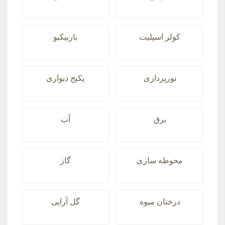
کولر اسپلیت
باربیکیو
نورپردازی
پکیج دیواری
برق
آب
محوطه سازی
گاز
درختان میوه
گل آرایی