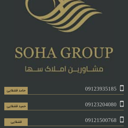
09123935185
حامد قشقایی
09123204080
حمید قشقایی
09121500768
قشقایی