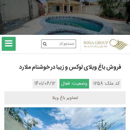
فروش باغ ویلای لوکس و زیبا در خوشنام ملارد
کد ملک: 1258
وضعیت: فعال
1401/06/12
تصاویر باغ ویلا