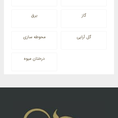
گاز
برق
گل آرایی
محوطه سازی
درختان میوه