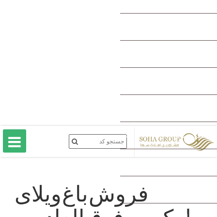
فروش باغ ویلای لوکس و فوق العاده به قیمت در
کهنز شهریار
کد ملک: 1219
وضعیت: فروخته شد
1400/02/14
تصاویر باغ ویلا