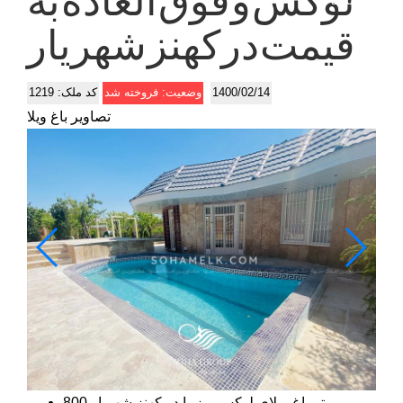
800 متر باغ ویلای لوکس و زیبا در کهنز شهریار
120 منر ویلای زیبا بصورت دو خواب
محوطه سازی زیبا و دلنشین با بکارگیری از انواع درختان