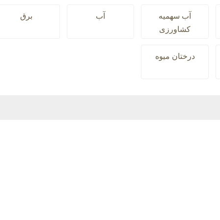
آب سهمیه
آب
برق
کشاورزی
درختان میوه