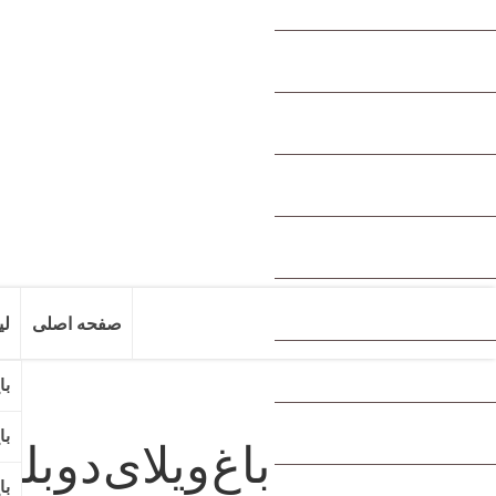
صفحه اصلی
لی
باغ ویلای دوبلکس در لم آباد ملارد