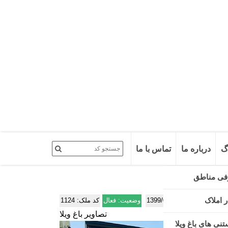
گ
درباره ما
تماس با ما
1399/07/26
تصاویر باغ ویلا