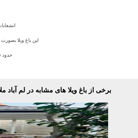
انشعابات آب , برق قانونی و گاز مصرفی
این باغ ویلا بصورت قولنامه ای معتبر واگذار میگردد
حدود قیمت: پنج میلیارد و پانصد میلیون
برخی از باغ ویلا های مشابه در لم آباد ملا