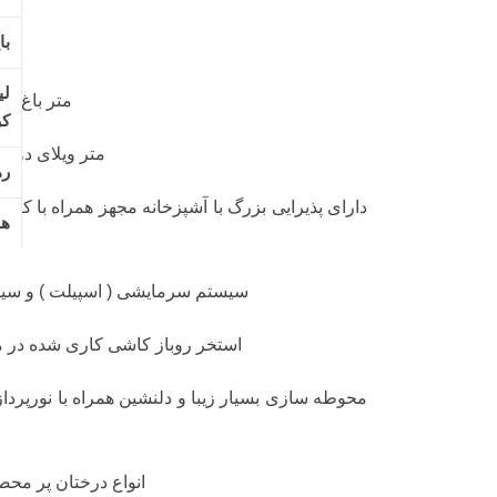
625 متر باغ ویلای دوبلکس در لم آباد ملارد
190 متر ویلای دوبلکس بصورت دو خواب مستر
دارای پذیرایی بزرگ با آشپزخانه مجهز همراه با کابین
هود لمسی
سیستم سرمایشی ( اسپیلت ) و سیستم گرمایشی ( رادیا
استخر روباز کاشی کاری شده در مجاورت ویلا همراه با
محوطه سازی بسیار زیبا و دلنشین همراه با نورپردازی در
دو چندان میکند
انواع درختان پر محصول میوه با سهمیه آب کشاورزی
آلاچیق زیبا با چشم انداز باغ ویلا