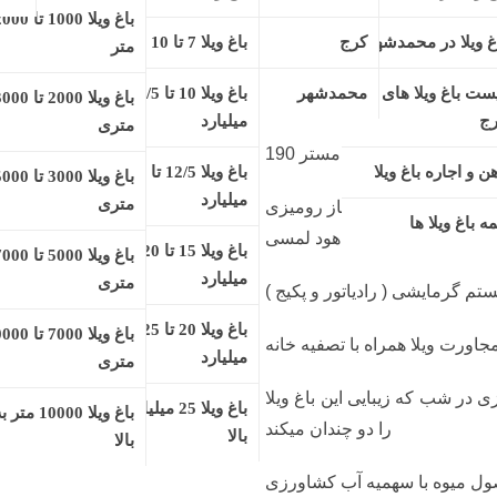
ت های گلاس ترک , گاز رومیزی ,
تور و پکیج )
 تصفیه خانه
 شب که زیبایی این باغ ویلا را