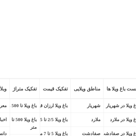
ست باغ ویلا ها
مناطق ویلایی
تفکیک قیمت
تفکیک متراژ
وبلا
کد ملک: 1124
وضعیت: فعال