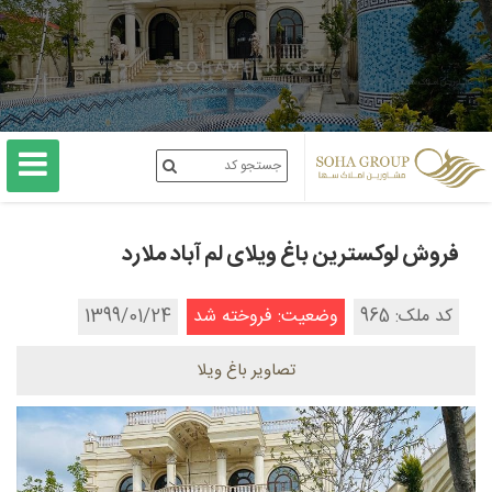
فروش لوکسترین باغ ویلای لم آباد ملارد
کد ملک: 965
وضعیت: فروخته شد
1399/01/24
تصاویر باغ ویلا