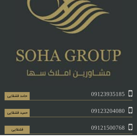
09123935185
حامد قشقایی
09123204080
حمید قشقایی
09121500768
قشقایی