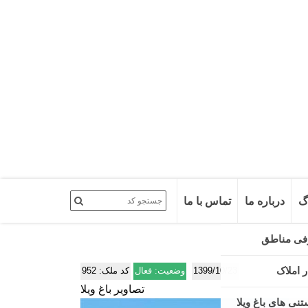
گ
درباره ما
تماس با ما
1399/10/23
تصاویر باغ ویلا