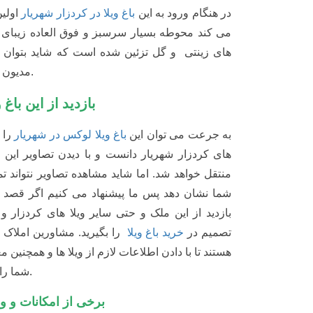
فضا و محوطه سازی دانست.
بازدید از این باغ ویلا فوق لوکس در کردزا
به جرعت می توان این
باغ ویلا لوکس در شهریار
را یک
های کردزار شهریار دانست و با دیدن تصاویر این ویلا 
خواهد شد. اما شاید مشاهده تصاویر نتواند تمام شکوه
نشان دهد پس ما پیشنهاد می کنیم اگر قصد
خرید ویلا
این ملک و حتی سایر ویلا های کردزار و مقایسه آن ها ب
باغ ویلا
را بگیرید. مشاورین املاک سها در تمام مراحل 
اطلاعات لازم از ویلا ها و همچنین معرفی منطقه و مزای
هرچه بهتر یاری نمایند.
برخی از امکانات و ویژگی های این ویلا در کرد
1200 متری فوق العاده لوکس
150 متر ویلای لوکس و مهندسی ساز
دارای دو خواب بصورت مستر