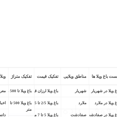
ست باغ ویلا ها
مناطق ویلایی
تفکیک قیمت
تفکیک متراژ
وبلا
کد ملک: 952
وضعیت: فعال
ر کردزار شهریار