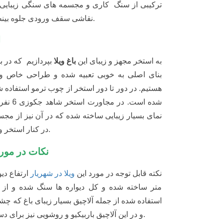
استخر مجهز با طراحی خاص
به استخر مجهز و زیبای این
باغ ویلا
بپردازیم که در بخ
بنای اصلی به خوبی تعبیه شده و طراحی خاص و منحصر
در دور تا دور استخر از چوب ترمو استفاده شده و 
است. در مجاورت استخ
بسیار زیبایی ساخته شده که در آن نیز از مجسمه های
استخر و ورودی اصلی نیز شاهد آن بودیم.
نکات در مورد خرید این ویلا در شهریار
نکته قابل توجه در مورد این
ویلا در شهریار
ارتفاع دیوا
متر ساخته شده و کل دیواره ها سنگ شده و از این طر
شده از جمله آلاچیق بسیار زیبای باغ که چشم انداز فوق 
آلاچیق باربیکیو و روشویی نیز برای دسترسی راحت تر
در هنگام ورود به این
باغ ویلا در کردزار شهریار
اولین 
می کند محوطه بسیار سرسبز و فوق العاده زیبای آن می
زینتی و گل تزئین شده است که شاید بتوان بخشی از خا