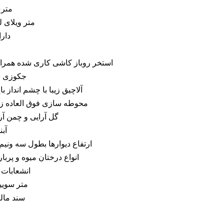
بصورت کاملا فرنیش
استخر روباز کاشی کاری شده همراه با موتور خانه
جکوزی شش نفره در مجاورت ویلا
آلاچیق زیبا با چشم انداز باغ ویلا و باربیکیو و روشو
محوطه سازی فوق العاده زیبا با انواع درختچه ها
گل آرایی و چمن آرایی در کل محوطه
باغ ویلا
آبنمای بزرگ در مجاورت ویلا
ارتفاع دیوارها بطول سه ونیم متر با طراحی سنگ
انواع درختان میوه و پربارده با سهمیه آب کشاورز
انشعابات شامل آب برق گاز با کنتور
40 متر سوییت نگهبانی و سرایداری
سند مالکیت 6 دانگ عرصه و عیان
حدود قیمت: ده میلیارد