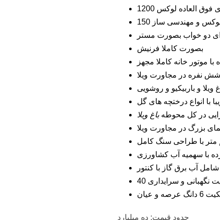
 کاملا مجهز
یی
ی گل
 کامل
ی