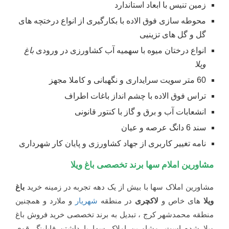
زمین تنیس با ابعاد استاندارد
محوطه سازی فوق الاده با بکارگیری از انواع درختچه های
گل و گل های تزینیی
انواع درختان میوه با سهمیه آب کشاورزی در ورودی
باغ
ویلا
60 متر سویت سرایداری و نگهبانی و کاملا مجهز
تراس فوق الاده با چشم انداز باغات اطراف
انشعابات آب و برق و گاز با کنتور قانونی
سند 6 دانگ عرصه و عیان
نامه تغییر کاربری از جهاد کشاورزی و پایان کار شهرداری
مشاورین املام سها برند تخصصی باغ ویلا
مشاورین املاک سها با بیش از یک دهه تجربه در زمینه خرید
باغ
ویلا
های خاص و
لاکچری
در منطقه
شهریار
و ملارد و همچنین
منطقه محمدشهر کرج ، تبدیل به برند تخصصی خرید فروش باغ
ویلا شده است. مشاورین املاک سها با داشتن فایلینگ قوی