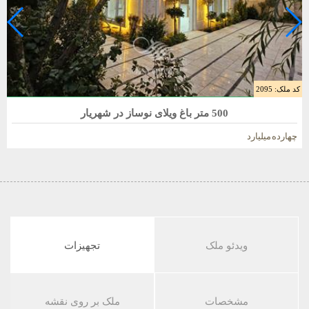
کد ملک: 2095
فروش باغ ویلا 500 متری در شهریار
500 متر باغ ویلای نوساز در شهریار
چهارده میلیارد
ویدئو ملک
تجهیزات
مشخصات
ملک بر روی نقشه