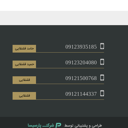
09123935185
حامد قشقایی
09123204080
حمید قشقایی
09121500768
قشقایی
09121144337
قشقایی
شرکتــ پارسیسا
طراحی و پشتیبانی توسط: