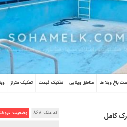
ست باغ ویلا ها
مناطق ویلایی
تفکیک قیمت
تفکیک متراژ
وبل
کد ملک: 868
وضعیت: فروخت