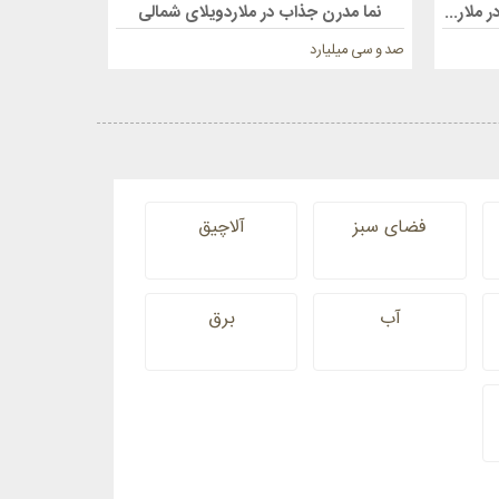
1200مترباغ ویلا تریبلکس و لوکس در ملارد ویلای شمالی
نما مدرن جذاب در ملاردویلای شمالی
صد و سی میلیارد
هفده میلیارد
فضای سبز
آلاچیق
آب
برق