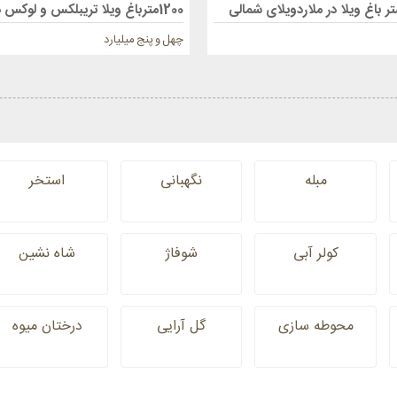
چهل و پنج میلیارد
مبله
نگهبانی
استخر
کولر آبی
شوفاژ
شاه نشین
محوطه سازی
گل آرایی
درختان میوه