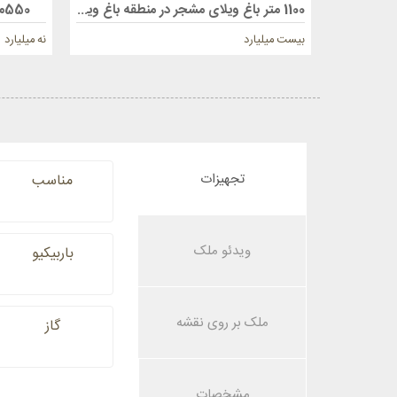
1100 متر باغ ویلای مشجر در منطقه باغ ویلایی ملارد ویلای شمالی
550متر باغ ویلا در ملاردویلای شمالی
بیست میلیارد
نه میلیارد
تجهیزات
مناسب
ویدئو ملک
باربیکیو
ملک بر روی نقشه
گاز
مشخصات