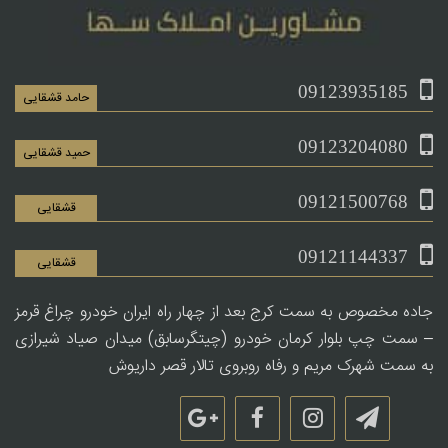
09123935185
حامد قشقایی
09123204080
حمید قشقایی
09121500768
قشقایی
09121144337
قشقایی
جاده مخصوص به سمت کرج بعد از چهار راه ایران خودرو چراغ قرمز
– سمت چپ بلوار کرمان خودرو (چیتگرسابق) میدان صیاد شیرازی
به سمت شهرک مریم و رفاه روبروی تالار قصر داریوش