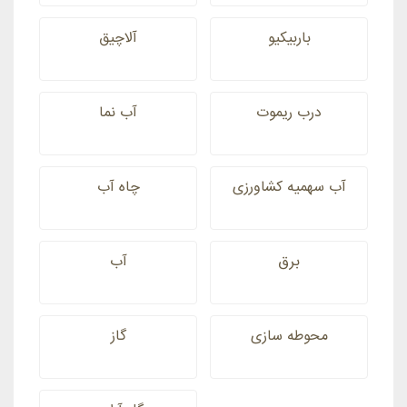
باربیکیو
آلاچیق
درب ریموت
آب نما
آب سهمیه کشاورزی
چاه آب
برق
آب
محوطه سازی
گاز