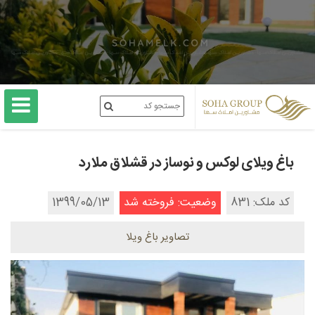
باغ ویلای لوکس و نوساز در قشلاق ملارد
کد ملک: 831
وضعیت: فروخته شد
1399/05/13
تصاویر باغ ویلا