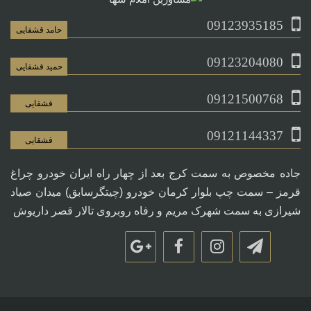
09123935185
حامد قشقایی
09123204080
حمید قشقایی
09121500768
قشقایی
09121144337
قشقایی
جاده مخصوص به سمت کرج بعد از چهار راه ایران خودرو چراغ
قرمز – سمت چپ بلوار کرمان خودرو (چیتگرسابق) میدان صیاد
شیرازی به سمت شهرک مریم و رفاه روبروی تالار قصر داریوش