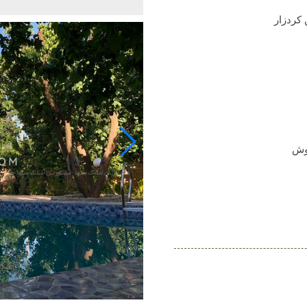
 کردزار
روش