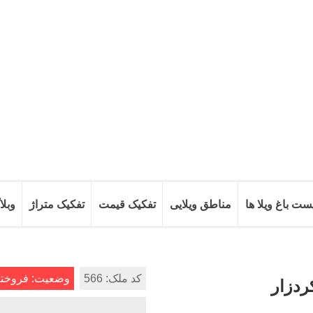
ست باغ ویلا ها
مناطق ویلایی
تفکیک قیمت
تفکیک متراژ
وبلا
کد ملک: 566
وضعیت: فروخته