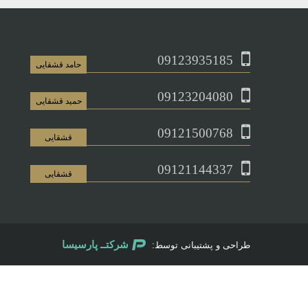
09123935185
حامد قشقایی
09123204080
حمید قشقایی
09121500768
قشقایی
09121144337
قشقایی
شرکتــ پارسیسا
طراحی و پشتیبانی توسط: