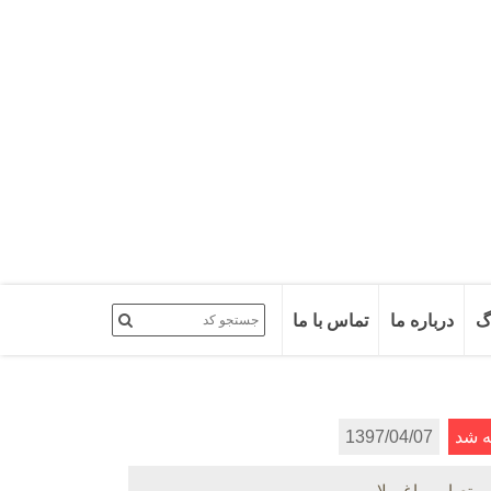
گ
درباره ما
تماس با ما
 شد
1397/04/07
تصاویر باغ ویلا