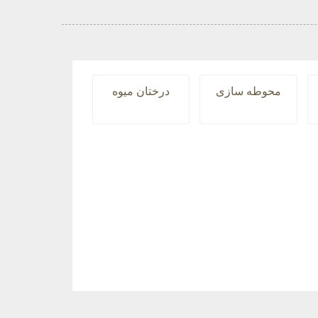
محوطه سازی
درختان میوه