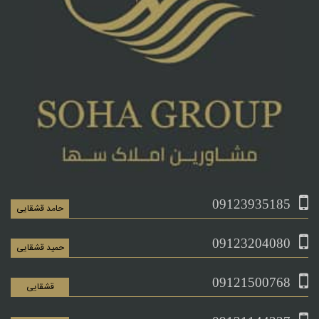
09123935185
حامد قشقایی
09123204080
حمید قشقایی
09121500768
قشقایی