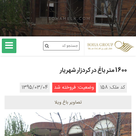
1600 متر باغ در کردزار شهریار
کد ملک: 158
وضعیت: فروخته شد
1395/03/04
تصاویر باغ ویلا