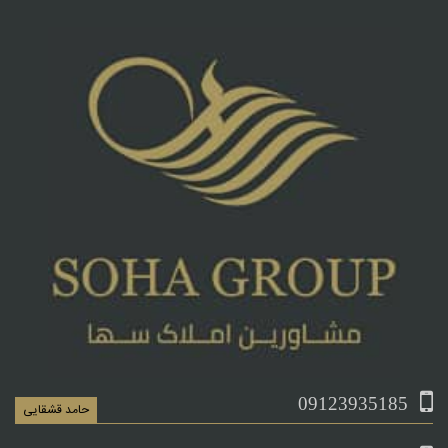
09123935185
حامد قشقایی