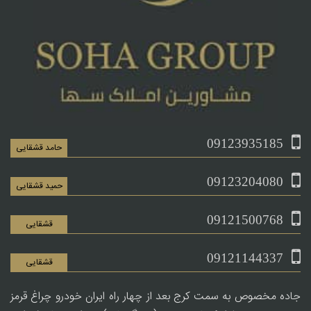
09123935185
حامد قشقایی
09123204080
حمید قشقایی
09121500768
قشقایی
09121144337
قشقایی
جاده مخصوص به سمت کرج بعد از چهار راه ایران خودرو چراغ قرمز