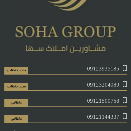
09123935185
حامد قشقایی
09123204080
حمید قشقایی
09121500768
قشقایی
09121144337
قشقایی