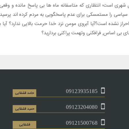
 شهری است؛ انتظاری که متاسفانه ماه ها بی پاسخ مانده و وقعی
 سیاسی را مستمسکی برای عدم پاسخگویی به مردم کرده اند پرسیده
حراز نشده است؟آیا آبروی مومن نزد خدا حرمت بالایی ندارد؟ آیا 
ای بی اساس, فرافکنی وتهمت پراکنی بردارید؟
09123935185
حامد قشقایی
09123204080
حمید قشقایی
09121500768
قشقایی