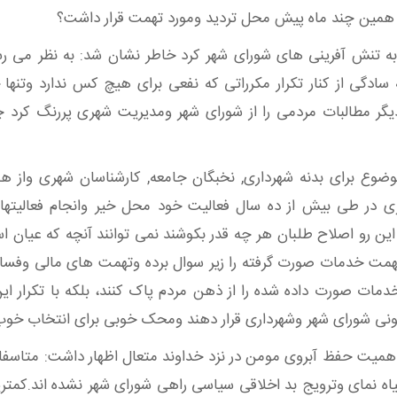
 همین چند ماه پیش محل تردید ومورد تهمت قرار داشت؟
ی به تنش آفرینی های شورای شهر کرد خاطر نشان شد: به نظر می ر
 به سادگی از کنار تکرار مکرراتی که نفعی برای هیچ کس ندارد وتن
ر مطالبات مردمی را از شورای شهر ومدیریت شهری پررنگ کرد چر
ضوع برای بدنه شهرداری, نخبگان جامعه, کارشناسان شهری واز هم
طی بیش از ده سال فعالیت خود محل خیر وانجام فعالیتهایی ب
 این رو اصلاح طلبان هر چه قدر بکوشند نمی توانند آنچه که عیان ا
همت خدمات صورت گرفته را زیر سوال برده وتهمت های مالی وفساد 
مات صورت داده شده را از ذهن مردم پاک کنند، بلکه با تکرار ای
کنونی شورای شهر وشهرداری قرار دهند ومحک خوبی برای انتخاب خوب 
اهمیت حفظ آبروی مومن در نزد خداوند متعال اظهار داشت: متاسف
سیاه نمای وترویج بد اخلاقی سیاسی راهی شورای شهر نشده اند.کمترین